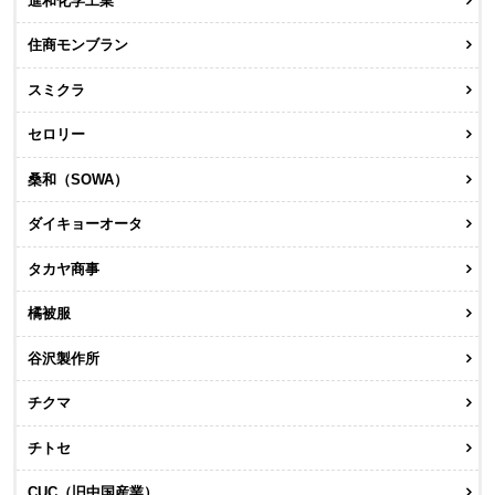
進和化学工業
住商モンブラン
スミクラ
セロリー
桑和（SOWA）
ダイキョーオータ
タカヤ商事
橘被服
谷沢製作所
チクマ
チトセ
CUC（旧中国産業）