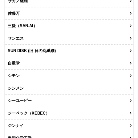
サカノ繊維
佐藤万
三愛（SAN-AI）
サンエス
SUN DISK (旧 日の丸繊維)
自重堂
シモン
シンメン
シーユーピー
ジーベック（XEBEC）
ジンナイ