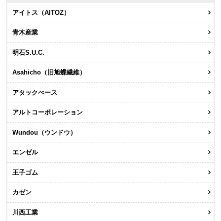
アイトス（AITOZ）
青木産業
明石S.U.C.
Asahicho（旧旭蝶繊維）
アタックべース
アルトコーポレーション
Wundou（ウンドウ）
エンゼル
王子ゴム
カゼン
川西工業