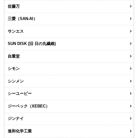
佐藤万
三愛（SAN-AI）
サンエス
SUN DISK (旧 日の丸繊維)
自重堂
シモン
シンメン
シーユーピー
ジーベック（XEBEC）
ジンナイ
進和化学工業