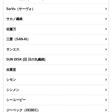
SerVo（サーヴォ）
サカノ繊維
佐藤万
三愛（SAN-AI）
サンエス
SUN DISK (旧 日の丸繊維)
自重堂
シモン
シンメン
シーユーピー
ジーベック（XEBEC）