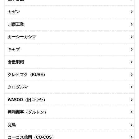
カゼン
川西工業
カーシーカシマ
キャブ
倉敷製帽
クレヒフク（KURE）
クロダルマ
WASOO（旧コウヤ）
興和商事（ダルトン）
児島
コーコス信岡（CO-COS）