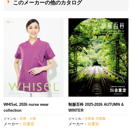
このメーカーの他のカタログ
ゲ
ー
シ
ョ
ン
WHISeL 2026 nurse wear
制服百科 2025-2026 AUTUMN &
collection
WINTER
ジャンル：
医療・介護
ジャンル：
作業着
空調服
メーカー：
自重堂
メーカー：
自重堂