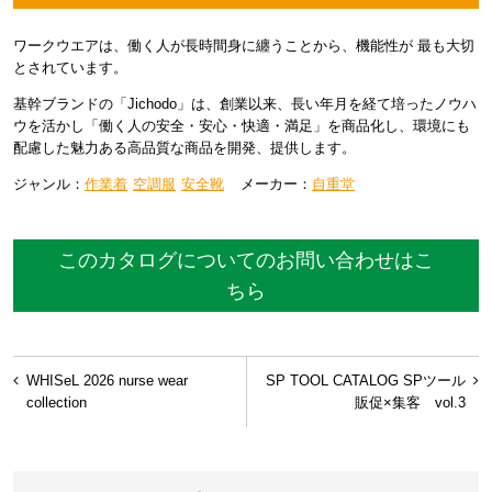
ワークウエアは、働く人が長時間身に纏うことから、機能性が 最も大切
とされています。
基幹ブランドの「Jichodo」は、創業以来、長い年月を経て培ったノウハ
ウを活かし「働く人の安全・安心・快適・満足」を商品化し、環境にも
配慮した魅力ある高品質な商品を開発、提供します。
ジャンル：
作業着
空調服
安全靴
メーカー：
自重堂
このカタログについてのお問い合わせはこ
ちら
投
WHISeL 2026 nurse wear
SP TOOL CATALOG SPツール
稿
collection
販促×集客 vol.3
ナ
ビ