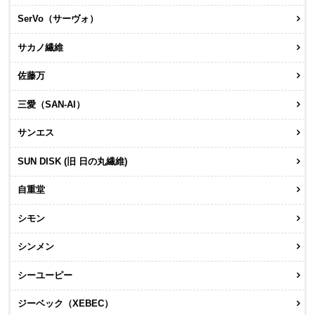
SerVo（サーヴォ）
サカノ繊維
佐藤万
三愛（SAN-AI）
サンエス
SUN DISK (旧 日の丸繊維)
自重堂
シモン
シンメン
シーユーピー
ジーベック（XEBEC）