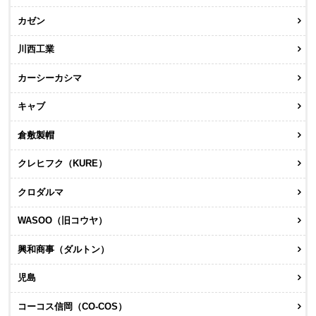
カゼン
川西工業
カーシーカシマ
キャブ
倉敷製帽
クレヒフク（KURE）
クロダルマ
WASOO（旧コウヤ）
興和商事（ダルトン）
児島
コーコス信岡（CO-COS）