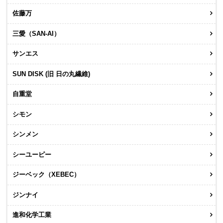
佐藤万
三愛（SAN-AI）
サンエス
SUN DISK (旧 日の丸繊維)
自重堂
シモン
シンメン
シーユーピー
ジーベック（XEBEC）
ジンナイ
進和化学工業