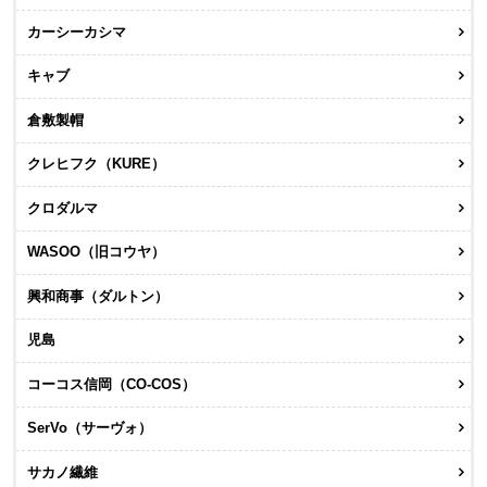
カーシーカシマ
キャブ
倉敷製帽
クレヒフク（KURE）
クロダルマ
WASOO（旧コウヤ）
興和商事（ダルトン）
児島
コーコス信岡（CO-COS）
SerVo（サーヴォ）
サカノ繊維