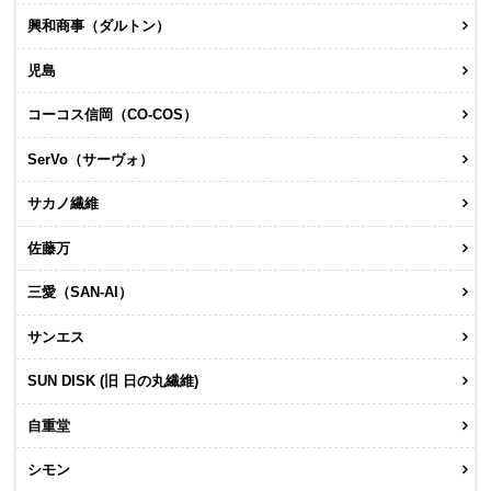
興和商事（ダルトン）
児島
コーコス信岡（CO-COS）
SerVo（サーヴォ）
サカノ繊維
佐藤万
三愛（SAN-AI）
サンエス
SUN DISK (旧 日の丸繊維)
自重堂
シモン