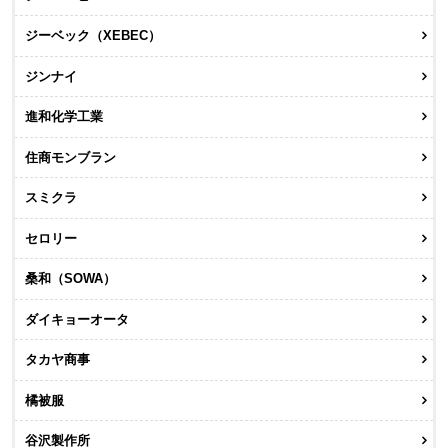
ジーベック（XEBEC）
ジンナイ
進和化学工業
住商モンブラン
スミクラ
セロリー
桑和（SOWA）
ダイキョーオータ
タカヤ商事
橘被服
谷沢製作所