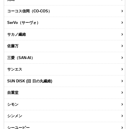
コーコス信岡（CO-COS）
SerVo（サーヴォ）
サカノ繊維
佐藤万
三愛（SAN-AI）
サンエス
SUN DISK (旧 日の丸繊維)
自重堂
シモン
シンメン
シーユーピー