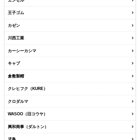
エンゼル
王子ゴム
カゼン
川西工業
カーシーカシマ
キャブ
倉敷製帽
クレヒフク（KURE）
クロダルマ
WASOO（旧コウヤ）
興和商事（ダルトン）
児島