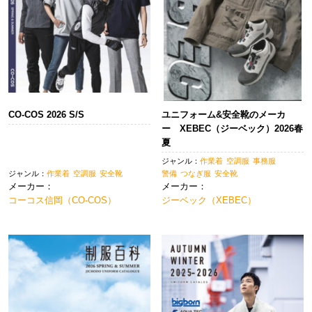
CO-COS 2026 S/S
ユニフォーム&安全靴のメーカ
ー XEBEC（ジーベック）2026春
夏
ジャンル：
作業着
空調服
事務服
ジャンル：
作業着
空調服
安全靴
警備
つなぎ服
安全靴
メーカー：
メーカー：
コーコス信岡（CO-COS）
ジーベック（XEBEC）