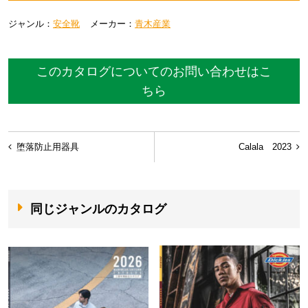
ジャンル：
安全靴
メーカー：
青木産業
このカタログについてのお問い合わせはこ
ちら
投
堕落防止用器具
Calala 2023
稿
ナ
ビ
同じジャンルのカタログ
ゲ
ー
シ
ョ