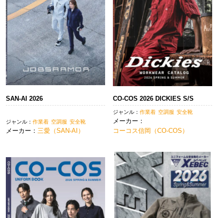
ン
SAN-AI 2026
CO-COS 2026 DICKIES S/S
ジャンル：
作業着
空調服
安全靴
メーカー：
ジャンル：
作業着
空調服
安全靴
メーカー：
三愛（SAN-AI）
コーコス信岡（CO-COS）