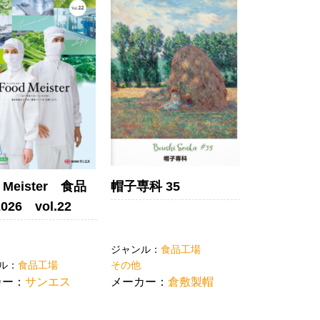
 Meister 食品
帽子専科 35
26 vol.22
ジャンル：
食品工場
ル：
食品工場
その他
カー：
サンエス
メーカー：
倉敷製帽