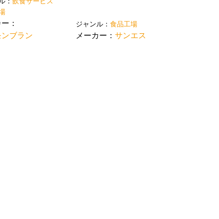
ル：
飲食サービス
場
カー：
ジャンル：
食品工場
モンブラン
メーカー：
サンエス