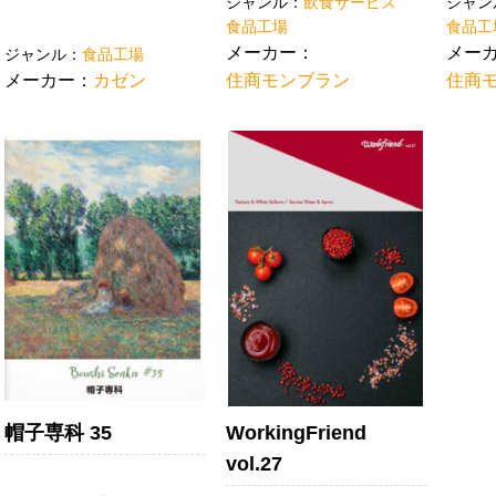
ジャンル：
飲食サービス
ジャン
食品工場
食品工
メーカー：
メー
ジャンル：
食品工場
メーカー：
カゼン
住商モンブラン
住商
帽子専科 35
WorkingFriend
vol.27