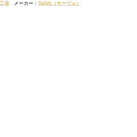
工場
メーカー：
SerVo（サーヴォ）