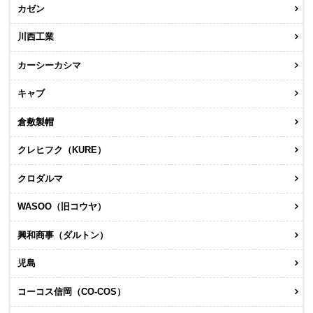
カゼン
川西工業
カーシーカシマ
キャブ
倉敷製帽
クレヒフク（KURE）
クロダルマ
WASOO（旧コウヤ）
興和商事（ダルトン）
児島
コーコス信岡（CO-COS）