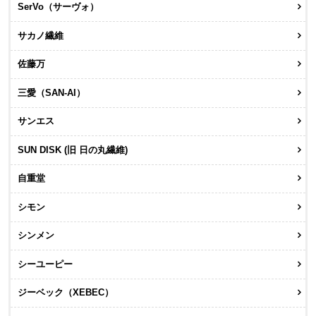
SerVo（サーヴォ）
サカノ繊維
佐藤万
三愛（SAN-AI）
サンエス
SUN DISK (旧 日の丸繊維)
自重堂
シモン
シンメン
シーユーピー
ジーベック（XEBEC）